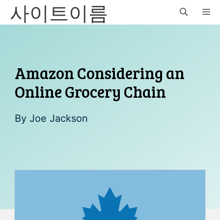
사이트이름
Skip
M
to
content
Amazon Considering an
Online Grocery Chain
By
Joe Jackson