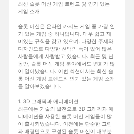
최신 슬롯 머신 게임 트렌드 및 인기 있는
게임 소개
슬롯 머신은 온라인 카지노 게임 중 가장 인
기 있는 게임 중 하나입니다. 매우 쉽고 재
미있는 규칙을 갖고 있으며, 다양한 주제와
디자인으로 다양한 선택의 폭이 있어 많은
사람들에게 사랑받고 있습니다. 최근 몇 년
동안, 슬롯 머신 게임 분야에서도 변화가 많
이 일어났습니다. 이번 섹션에서는 최신 슬
롯 머신 게임 트렌드와 인기 있는 게임 소개
를 알아보겠습니다.
1. 3D 그래픽과 애니메이션
최근에는 기술의 발전으로 3D 그래픽과 애
니메이션을 사용한 슬롯 머신 게임들이 많
이 출시되었습니다. 이전에는 단순한 그림
과 배경만으로 구성된 슬롯 머신이 대부분