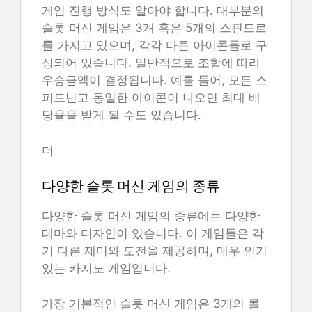
게임 진행 방식도 알아야 합니다. 대부분의
슬롯 머신 게임은 3개 혹은 5개의 스핀드르
를 가지고 있으며, 각각 다른 아이콘들로 구
성되어 있습니다. 일반적으로 조합에 따라
우승금액이 결정됩니다. 예를 들어, 모든 스
피드닌고 동일한 아이콘이 나오면 최대 배
당율을 받게 될 수도 있습니다.
더
다양한 슬롯 머신 게임의 종류
다양한 슬롯 머신 게임의 종류에는 다양한
테마와 디자인이 있습니다. 이 게임들은 각
기 다른 재미와 도전을 제공하며, 매우 인기
있는 카지노 게임입니다.
가장 기본적인 슬롯 머신 게임은 3개의 롤