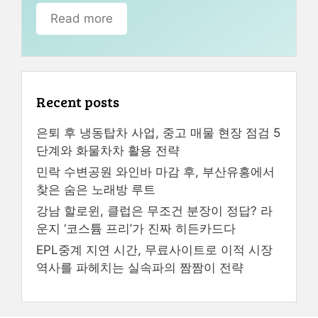
Read more
Recent posts
은퇴 후 냉동탑차 사업, 중고 매물 현장 점검 5
단계와 화물차차 활용 전략
민락 수변공원 와인바 마감 후, 부산유흥에서
찾은 숨은 노래방 루트
강남 할로윈, 클럽은 무조건 분장이 정답? 라
운지 ‘코스튬 프리’가 진짜 히든카드다
EPL중계 지연 시간, 무료사이트로 이적 시장
역사를 파헤치는 실속파의 짬짬이 전략