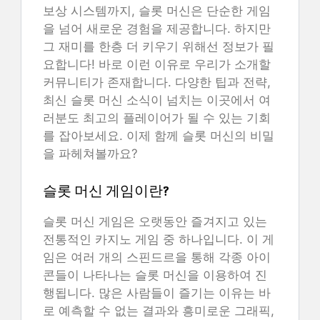
보상 시스템까지, 슬롯 머신은 단순한 게임
을 넘어 새로운 경험을 제공합니다. 하지만
그 재미를 한층 더 키우기 위해선 정보가 필
요합니다! 바로 이런 이유로 우리가 소개할
커뮤니티가 존재합니다. 다양한 팁과 전략,
최신 슬롯 머신 소식이 넘치는 이곳에서 여
러분도 최고의 플레이어가 될 수 있는 기회
를 잡아보세요. 이제 함께 슬롯 머신의 비밀
을 파헤쳐볼까요?
슬롯 머신 게임이란?
슬롯 머신 게임은 오랫동안 즐겨지고 있는
전통적인 카지노 게임 중 하나입니다. 이 게
임은 여러 개의 스핀드르을 통해 각종 아이
콘들이 나타나는 슬롯 머신을 이용하여 진
행됩니다. 많은 사람들이 즐기는 이유는 바
로 예측할 수 없는 결과와 흥미로운 그래픽,