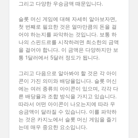
그리고 다양한 우승금액 때문입니다.
슬롯 머신 게임에 대해 자세히 알아보자면,
첫 번째로 필요한 것은 얼마만큼의 돈을 걸
어야 하는지를 파악하는 것입니다. 보통 하
나의 스핀드르를 시작하려면 최소한의 금액
을 걸어야 합니다. 이 금액은 다양하지만 보
통 1달러에서 5달러 정도가 됩니다.
그리고 다음으로 알아봐야 할 것은 각 아이
콘이 가진 의미와 배당율입니다. 슬롯 머신
에는 여러 종류의 아이콘이 있으며, 각각 다
른 배당율과 조합 방식을 가지고 있습니다.
따라서 어떤 아이콘이 나오는지에 따라 우
승금액이 달라질 수 있습니다. 이를 파악하
는 것은 카지노에서 슬롯 머신 게임을 즐기
는데 매우 중요한 요소입니다.