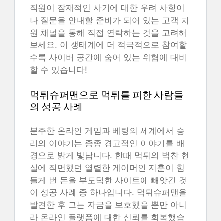
직원이 잠재적인 사기에 대한 우려 사항이
나 질문을 안내할 준비가 되어 있는 고객 지
원 채널을 통해 직접 연락하는 것을 고려해
보세요. 이 생태계에 더 적극적으로 참여할
수록 사이버 공간에 숨어 있는 위협에 대비
할 수 있습니다!
먹튀슈퍼맨으로 먹튀를 피한 사람들
의 성공 사례
분주한 온라인 게임과 베팅의 세계에서 승
리의 이야기는 종종 경고적인 이야기를 배
경으로 밝게 빛납니다. 한때 먹튀의 벅찬 현
실에 직면했던 열렬한 게이머인 지훈이 힘
들게 번 돈을 부도덕한 사이트에 빼앗긴 것
이 성공 사례 중 하나입니다. 먹튀슈퍼맨을
발견한 후 그는 자금을 보호했을 뿐만 아니
라 온라인 플랫폼에 대한 신뢰를 회복했습