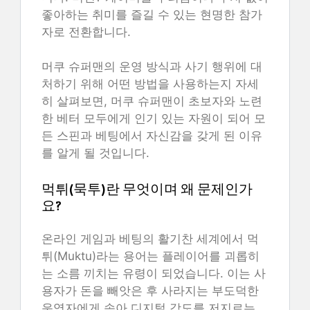
좋아하는 취미를 즐길 수 있는 현명한 참가
자로 전환합니다.
머쿠 슈퍼맨의 운영 방식과 사기 행위에 대
처하기 위해 어떤 방법을 사용하는지 자세
히 살펴보면, 머쿠 슈퍼맨이 초보자와 노련
한 베터 모두에게 인기 있는 자원이 되어 모
든 스핀과 베팅에서 자신감을 갖게 된 이유
를 알게 될 것입니다.
먹튀(묵투)란 무엇이며 왜 문제인가
요?
온라인 게임과 베팅의 활기찬 세계에서 먹
튀(Muktu)라는 용어는 플레이어를 괴롭히
는 소름 끼치는 유령이 되었습니다. 이는 사
용자가 돈을 빼앗은 후 사라지는 부도덕한
운영자에게 속아 디지털 강도를 저지르는