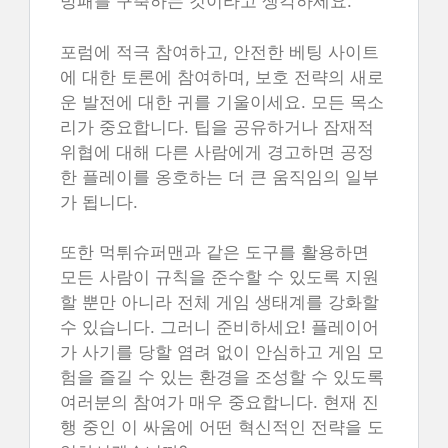
방패를 구축하는 것이라고 생각하세요.
포럼에 적극 참여하고, 안전한 베팅 사이트
에 대한 토론에 참여하며, 보호 전략의 새로
운 발전에 대한 귀를 기울이세요. 모든 목소
리가 중요합니다. 팁을 공유하거나 잠재적
위협에 대해 다른 사람에게 경고하면 공정
한 플레이를 옹호하는 더 큰 움직임의 일부
가 됩니다.
또한 먹튀슈퍼맨과 같은 도구를 활용하면
모든 사람이 규칙을 준수할 수 있도록 지원
할 뿐만 아니라 전체 게임 생태계를 강화할
수 있습니다. 그러니 준비하세요! 플레이어
가 사기를 당할 염려 없이 안심하고 게임 모
험을 즐길 수 있는 환경을 조성할 수 있도록
여러분의 참여가 매우 중요합니다. 현재 진
행 중인 이 싸움에 어떤 혁신적인 전략을 도