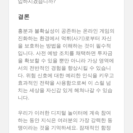
입하시겠습니까?
결론
흥분과 불확실성이 공존하는 온라인 게임의
진화하는 환경에서 먹튀(사기)로부터 자신
을 보호하는 방법을 이해하는 것이 필수적
입니다. 사전 예방 조치를 채택하면 투자금
을 확보할 수 있을 뿐만 아니라 가상 영역에
서의 전반적인 경험을 향상시킬 수 있습니
다. 위험 신호에 대한 예리한 인식을 키우고
효과적인 전략을 사용함으로써 이 스릴 넘
치는 세상을 자신감 있게 헤쳐나갈 수 있습
니다.
우리가 이러한 디지털 놀이터에 계속 참여
하는 동안 지식은 여러분의 가장 강력한 동
맹이라는 것을 기억하세요. 잠재적인 함정