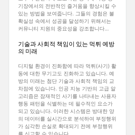
기장에서의 전반적인 즐거움을 향상시킬 수
있는 방법을 보여줍니다. 그들의 경험은 불
확실성 속에서 성공을 달성하기 위해서는
커뮤니티 지원의 중요성을 강조합니다…
기술과 사회적 책임이 있는 먹튀 예방
의 미래
디지털 환경이 진화함에 따라 먹튀(사기) 활
동에 대한 무기고도 진화하고 있습니다. 예
방의 미래는 첨단 기술과 사회적 책임의 교
차점에 있습니다. 인공 지능 기반의 고급 알
고리즘은 잠재적인 사기를 나타내는 사용자
행동 패턴을 식별하는 데 필수적인 요소가
되고 있습니다. 이러한 시스템은 방대한 양
의 데이터를 실시간으로 분석하여 부정행위
가 심각한 손실로 확대되기 전에 부정행위
를 신고할 수 있습니다.