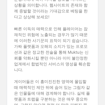
상황을 의미합니다. 웹사이트의 존재와 함
께 증발할 것이라는 기대감으로 베팅을 한
다고 상상해 보세요!
빠른 이득의 매력으로 인해 플레이어는 잠
재적인 위험에 노출되는 경우가 많기 때문
에 이러한 사기꾼의 표적이 되기 쉽습니다.
가짜 플랫폼과 오해의 소지가 있는 프로모
션과 같은 정교한 전술을 통해 Muktu는 신
뢰를 약화시킬 뿐만 아니라 이미 불안정한
업계에서 합법적인 서비스의 명성을 훼손합
니다.
게이머들은 이 흥미진진한 영역에 몰입할
때 매력적인 제안 뒤에 숨어 있는 그림자 같
은 인물들에 대해 경계해야 합니다. 실제 플
랫폼과 트랩을 구분하는 것은 매우 중요하