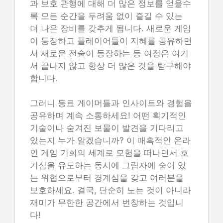
과 보호 관행에 대해 더 많은 정보를 얻을수
록 모든 순간을 두려움 없이 즐길 수 있는
더 나은 장비를 갖추게 됩니다. 새로운 게임
이 등장하고 플레이어들이 지혜를 공유하면
서 새로운 전술이 등장하는 등 여정은 여기
서 끝나지 않고 항상 더 많은 것을 탐구해야
합니다.
그러니 동료 게이머들과 인사이트와 경험을
공유하며 계속 소통하세요! 어떤 획기적인
기술이나 숨겨진 보물이 발견을 기다리고
있는지 누가 알겠습니까? 이 매혹적인 온라
인 게임 기회의 세계로 모험을 떠나면서 호
기심을 유도하는 동시에 그림자에 숨어 있
는 위협으로부터 경계심을 갖고 여러분을
보호하세요. 결국, 단순히 노는 것이 아니라
재미가 무한한 공간에서 번창하는 것입니
다!