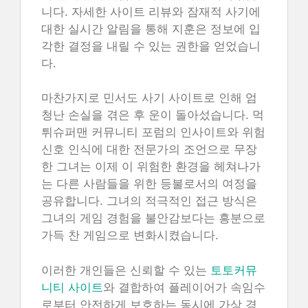
니다. 자세한 사이트 리뷰와 잠재적 사기에
대한 실시간 알림을 통해 지훈은 정보에 입
각한 결정을 내릴 수 있는 권한을 얻었습니
다.
마찬가지로 민서도 사기 사이트로 인해 엄
청난 손실을 겪은 후 운이 돌아섰습니다. 먹
튀슈퍼맨 커뮤니티 포럼의 인사이트와 위험
신호 인식에 대한 전문가의 조언으로 무장
한 그녀는 이제 이 위험한 환경을 헤쳐나가
는 다른 사람들을 위한 등불로서의 여정을
공유합니다. 그녀의 적극적인 접근 방식은
그녀의 게임 경험을 불안감보다는 흥분으로
가득 찬 게임으로 변화시켰습니다.
이러한 개인들은 신뢰할 수 있는
토토커뮤
니티 사이트
와 결합하여 플레이어가 속임수
로부터 안전하게 보호하는 동시에 가상 경